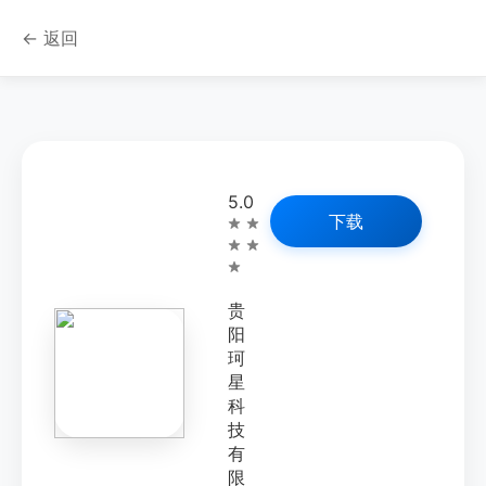
← 返回
5.0
下载
贵
阳
珂
星
科
技
有
限